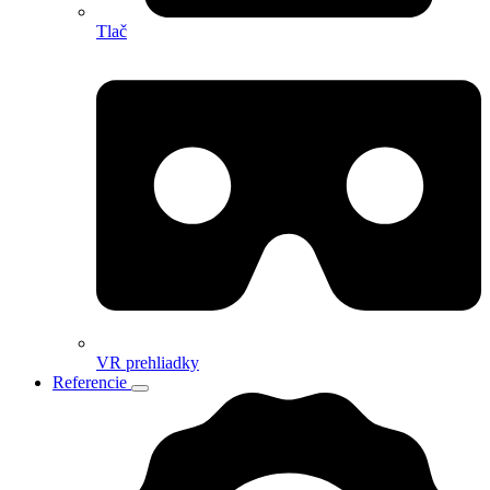
Tlač
VR prehliadky
Referencie